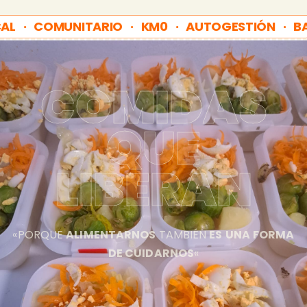
AL · COMUNITARIO · KM0 · AUTOGESTIÓN · BA
COMIDAS
QUE
LIBERAN
«PORQUE
ALIMENTARNOS
TAMBIÉN
ES
UNA
FORMA
DE CUIDARNOS
«