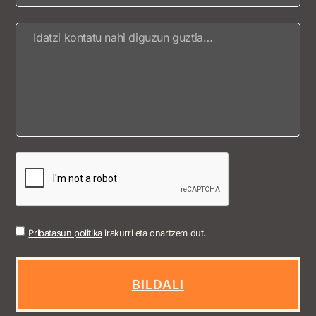
.
Pribatasun politika
irakurri eta onartzem dut
BILDALI