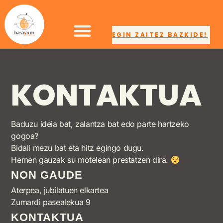
EGIN ZAITEZ BAZKIDE!
KONTAKTUA
Baduzu ideia bat, zalantza bat edo parte hartzeko
gogoa?
Bidali mezu bat eta hitz egingo dugu.
Hemen gauzak su motelean prestatzen dira.
NON GAUDE
Aterpea, jubilatuen elkartea
Zumardi pasealekua 9
KONTAKTUA