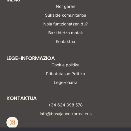
Nor garen
Sukalde komunitarioa
Nola funtzionatzen du?
Bazkidetza motak
Kontaktua
LEGE-INFORMAZIOA
Cookie politika
Pribatutasun Politika
Lege-oharra
KONTAKTUA
+34 624 398 578
info@basajaunelkartea.eus