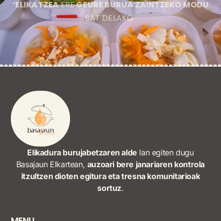
“
ELIKATZEA
ERE
GEURE BURUA ZAINTZEKO MODU
BAT DELAKO”
Elikadura burujabetzaren alde
lan egiten dugu
Basajaun Elkartean,
auzoari bere janariaren kontrola
itzultzen dioten egitura eta tresna komunitarioak
sortuz
.
MENU